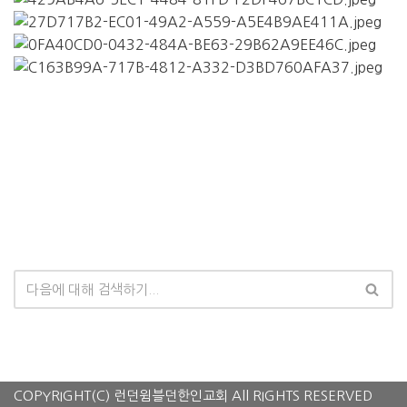
COPYRIGHT(C) 런던윔블던한인교회 All RIGHTS RESERVED