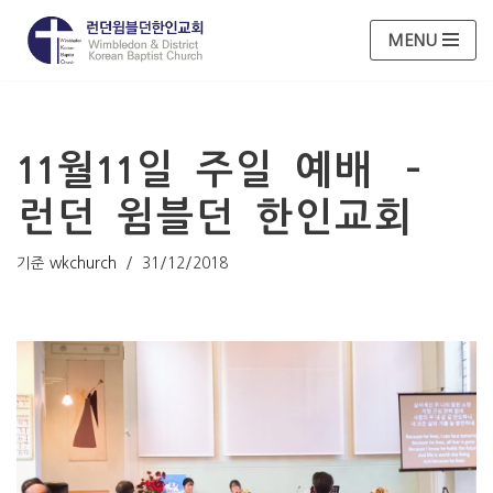
MENU
콘
텐
츠
로
11월11일 주일 예배 –
건
너
런던 윔블던 한인교회
뛰
기
기준
wkchurch
31/12/2018