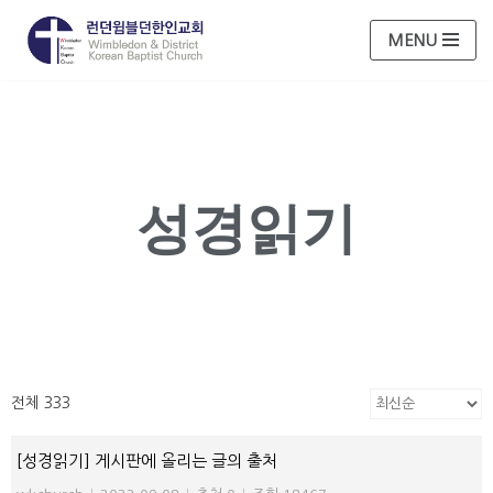
MENU
콘
텐
츠
로
건
너
성경읽기
뛰
기
전체 333
[성경읽기] 게시판에 올리는 글의 출처