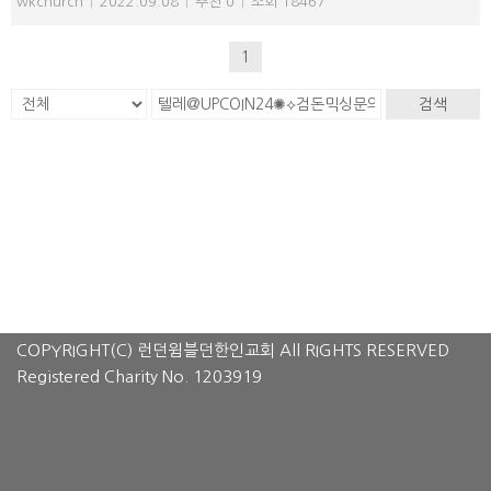
wkchurch
|
2022.09.08
|
추천 0
|
조회 18467
1
검색
COPYRIGHT(C) 런던윔블던한인교회 All RIGHTS RESERVED
Registered Charity No. 1203919
교회주소: ST JAMES CHURCH, BEAFORD GROVE, MERTON,
LONDON, SW20 9LB
Copyright © 2015 WKBC all rights reserved.